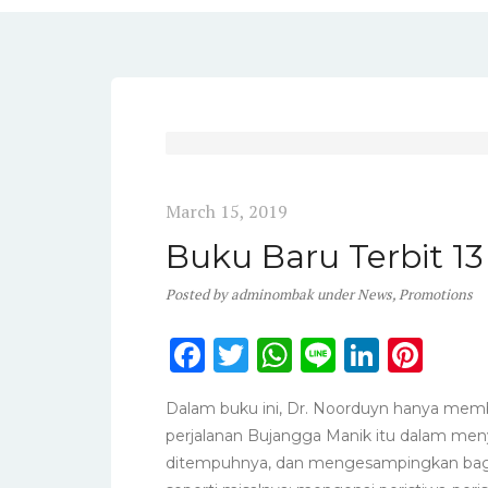
March 15, 2019
Buku Baru Terbit 13
Posted
by
adminombak
under
News
,
Promotions
F
T
W
Li
Li
Pi
a
w
h
n
n
n
Dalam buku ini, Dr. Noorduyn hanya memb
c
it
a
e
k
te
perjalanan Bujangga Manik itu dalam men
e
te
ts
e
re
ditempuhnya, dan mengesampingkan bagian-