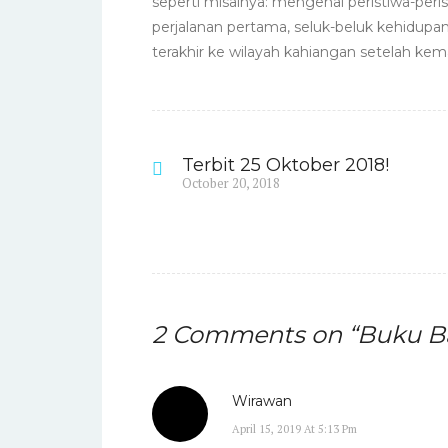
b
r
A
dI
st
seperti misalnya: mengenai peristiwa-peris
perjalanan pertama, seluk-beluk kehidupa
o
p
n
terakhir ke wilayah kahiangan setelah kem
o
p
k
Terbit 25 Oktober 2018!
Post
Previous
October 20, 2018
post:
navigation
2 Comments on “
Buku Ba
Wirawan
April 15, 2019 At 5:13 Pm