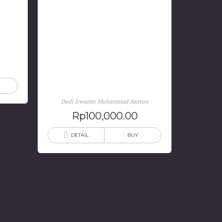
han
Venesia Dari Timur: Produksi
a
& Reproduksi Simbolik Kota
Palembang dari Kolonial-
Kemerdekaan
Dedi Irwanto Muhammad Santun
Rp
100,000.00
DETAIL
BUY