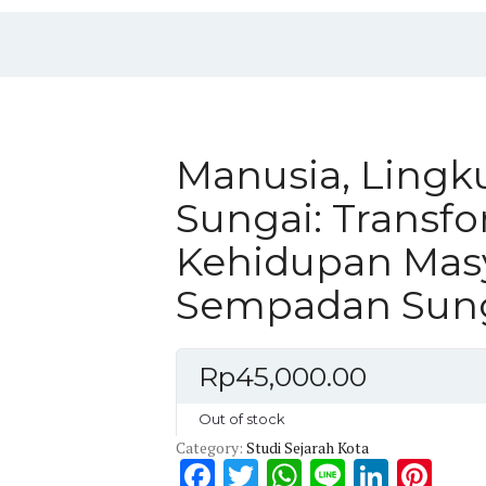
Manusia, Lingk
Sungai: Transfo
Kehidupan Mas
Sempadan Sung
Rp
45,000.00
Out of stock
Category:
Studi Sejarah Kota
F
T
W
Li
Li
Pi