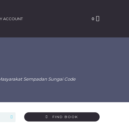
Y ACCOUNT
0
n Masyarakat Sempadan Sungai Code
FIND BOOK