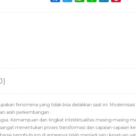
a
w
h
n
n
n
c
it
a
e
k
te
e
te
ts
e
re
b
r
A
dI
st
o
p
n
o
p
k
0)
akan fenomena yang tidak bisa dielakkan saat ini. Modernisasi
ukan arah perkembangan
ngsa. Kemampuan dan tingkat intelektualitas masing-masing 
 sangat menentukan proses transformasi dan capaian-capaian 
 sebagai penghubung di antaranya telah menjadi satu kesatuan 