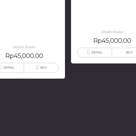
Zaman Baru Generasi
Politik Ekonomi Peruma
odernis Sebuah Catatan
Rakyat & Utopia Jakart
Abidin Kusno
Arsitektur
Rp
45,000.00
Abidin Kusno
DETAIL
BUY
Rp
45,000.00
DETAIL
BUY