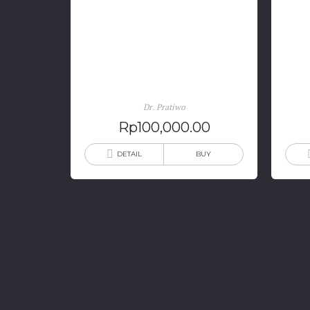
Arsitektur Tradisional
Tionghoa dan Perkembangan
M
Kota
Dr. Pratiwo
Rp
100,000.00
DETAIL
BUY