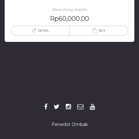
Ilham Daeng Makello
Rp
60,000.00
DETAIL
BUY
Penerbit Ombak