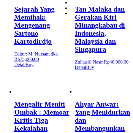
Sejarah Yang
Tan Malaka dan
Memihak:
Gerakan Kiri
Mengenang
Minangkabau di
Sartono
Indonesia,
Kartodirdjo
Malaysia dan
Singapura
Editor: M. Nursam dkk
Rp
75,000.00
Zulhasril Nasir
Rp
40,000.00
Detail
Buy
Detail
Buy
Mengalir Meniti
Ahyar Anwar:
Ombak : Memoar
Yang Menidurkan
Kritis Tiga
dan
Kekalahan
Membangunkan