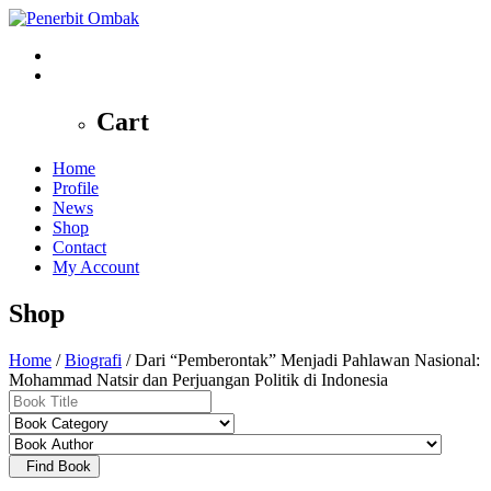
0
Cart
Home
Profile
News
Shop
Contact
My Account
Shop
Home
/
Biografi
/ Dari “Pemberontak” Menjadi Pahlawan Nasional:
Mohammad Natsir dan Perjuangan Politik di Indonesia
Find Book