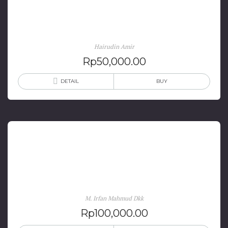
Sejarah Pendidikan Di Maluku Utara
Hairudin Amir
Rp
50,000.00
DETAIL
BUY
Butta Toa: Jejak Arkeologi Budaya Toala, Logam, &
Tradisi Berlanjut di Bantaeng
M. Irfan Mahmud Dkk
Rp
100,000.00