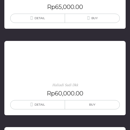
Rp
65,000.00
DETAIL
BUY
GPST di Poso 1957-1963: Perjuangan Anti
Permesta
Haliadi Sadi Dkk
Rp
60,000.00
DETAIL
BUY