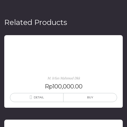
Related Products
Butta Toa: Jejak Arkeologi Budaya Toala, Logam, &
Tradisi Berlanjut di Bantaeng
M. Irfan Mahmud Dkk
Rp
100,000.00
DETAIL
BUY