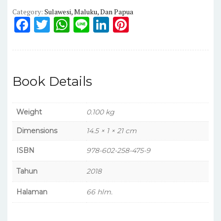
Category:
Sulawesi, Maluku, Dan Papua
F
T
W
Li
Li
Pi
a
w
h
n
n
n
c
it
a
e
k
te
e
te
ts
e
re
Book Details
b
r
A
dI
st
o
p
n
Weight
0.100 kg
o
p
k
Dimensions
14.5 × 1 × 21 cm
ISBN
978-602-258-475-9
Tahun
2018
Halaman
66 hlm.