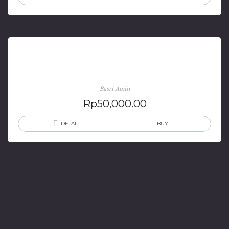
Memori Gorontalo: Teritori, Transisi dan Tradisi
Basri Amin
Rp
50,000.00
DETAIL
BUY