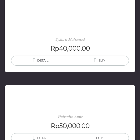
Masyarakat Ternate: Pergulatan Tradisi dan
Modernitas
Syahril Muhamad
Rp
40,000.00
DETAIL
BUY
Sejarah Pendidikan Di Maluku Utara
Hairudin Amir
Rp
50,000.00
DETAIL
BUY