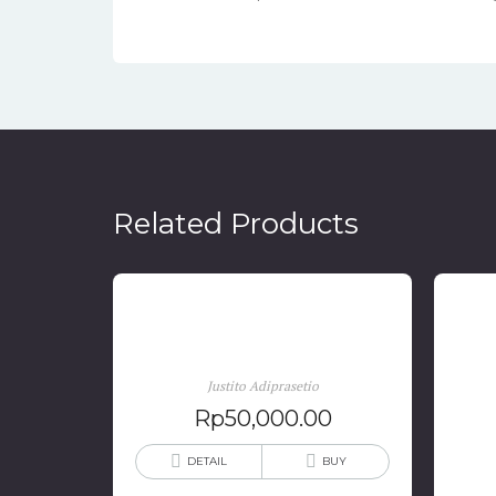
Related Products
Sejarah Poligami
Justito Adiprasetio
Rp
50,000.00
DETAIL
BUY