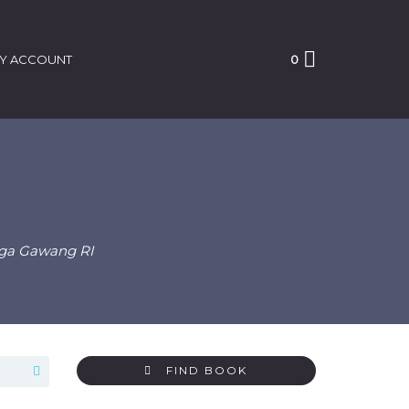
Y ACCOUNT
0
aga Gawang RI
FIND BOOK