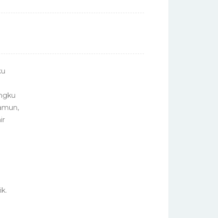
ku
engku
Namun,
ir
k.