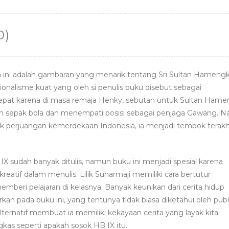
0)
 ini adalah gambaran yang menarik tentang Sri Sultan Hameng
ionalisme kuat yang oleh si penulis buku disebut sebagai
 tepat karena di masa remaja Henky, sebutan untuk Sultan Ham
n sepak bola dan menempati posisi sebagai penjaga Gawang. 
ik perjuangan kemerdekaan Indonesia, ia menjadi tembok terakh
sudah banyak ditulis, namun buku ini menjadi spesial karena
kreatif dalam menulis. Lilik Suharmaji memiliki cara bertutur
mberi pelajaran di kelasnya. Banyak keunikan dari cerita hidup
n pada buku ini, yang tentunya tidak biasa diketahui oleh publi
ternatif membuat ia memiliki kekayaan cerita yang layak kita
ngkas seperti apakah sosok HB IX itu.