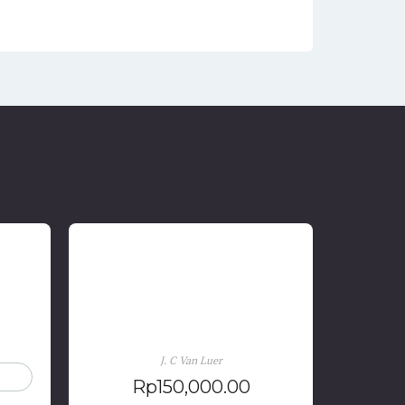
rah
Perdagangan dan Masyarakat
Indonesia
J. C Van Luer
Rp
150,000.00