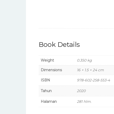
Book Details
Weight
0.350 kg
Dimensions
16 × 1.5 × 24 cm
ISBN
978-602-258-553-4
Tahun
2020
Halaman
281 hlm.