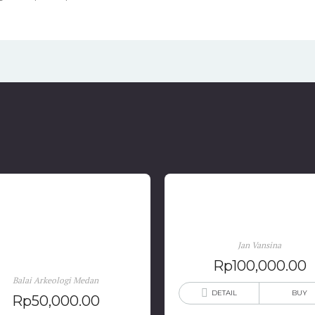
Arkeologi dan Karakter
Tradisi Lisan Sebagai Seja
Jan Vansina
Bangsa
Rp
100,000.00
Balai Arkeologi Medan
DETAIL
BUY
Rp
50,000.00