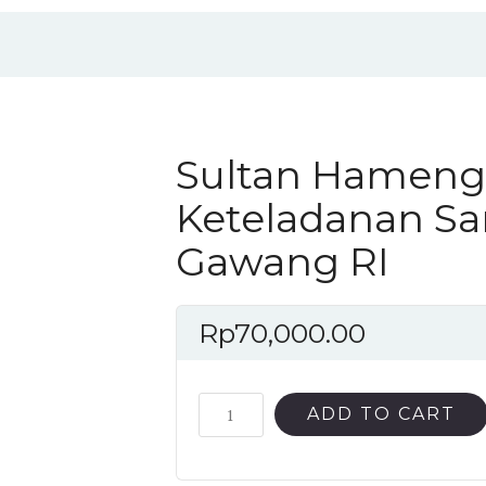
Sultan Hameng
Keteladanan Sa
Gawang RI
Rp
70,000.00
Sultan
ADD TO CART
Hamengku
Buwono