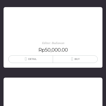
PESOHOR-PESOHOR DUNIA MAYA Habitus,
Arena, Modal
Editor: Budiawan
Rp
50,000.00
DETAIL
BUY
Hamparan Wacana: Dari Praktik Ideologi, Media,
hingga Kritik Poskolonial