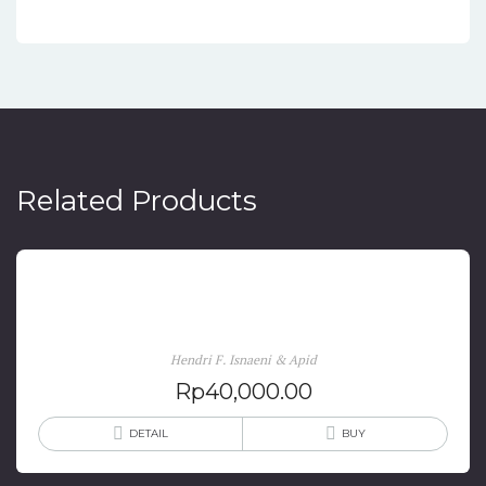
Related Products
Romusa: Sejarah Yang Terlupakan
Hendri F. Isnaeni & Apid
Rp
40,000.00
DETAIL
BUY