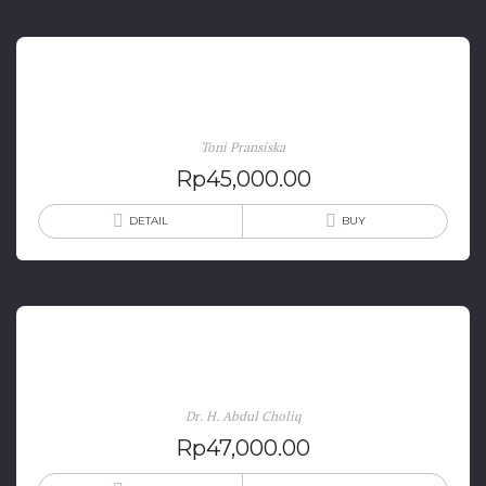
Pendidikan Bahasa Arab Di Indonesia
Toni Pransiska
Rp
45,000.00
DETAIL
BUY
Perilaku & Budaya Organisasi
Dr. H. Abdul Choliq
Rp
47,000.00