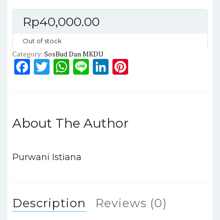
Rp
40,000.00
Out of stock
Category:
SosBud Dan MKDU
F
T
W
Li
Li
Pi
a
w
h
n
n
n
c
it
a
e
k
te
e
te
ts
e
re
About The Author
b
r
A
dI
st
o
p
n
o
p
Purwani Istiana
k
Description
Reviews (0)