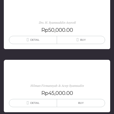
Metodologi Pengajaran Bahasa Arab
Drs. H. Syamsuddin Asyrofi
Rp
50,000.00
DETAIL
BUY
Organisasi dan Manajemen Bisnis
Hilman Firmansyah & Acep Syamsudin
Rp
45,000.00
DETAIL
BUY