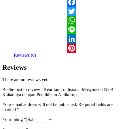
Kaitannya
dengan
Facebook
Pendidikan
Antikorupsi
Twitter
quantity
WhatsApp
Line
LinkedIn
Reviews (0)
Pinterest
Reviews
There are no reviews yet.
Be the first to review “Kearifan Tradisional Masyarakat NTB
Kaitannya dengan Pendidikan Antikorupsi”
Your email address will not be published.
Required fields are
marked
*
Your rating
*