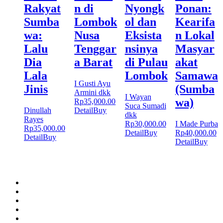
Rakyat
n di
Nyongk
Ponan:
Sumba
Lombok
ol dan
Kearifa
wa:
Nusa
Eksista
n Lokal
Lalu
Tenggar
nsinya
Masyar
Dia
a Barat
di Pulau
akat
Lala
Lombok
Samawa
I Gusti Ayu
Jinis
(Sumba
Armini dkk
I Wayan
wa)
Rp
35,000.00
Suca Sumadi
Dinullah
Detail
Buy
dkk
Rayes
Rp
30,000.00
I Made Purba
Rp
35,000.00
Detail
Buy
Rp
40,000.00
Detail
Buy
Detail
Buy