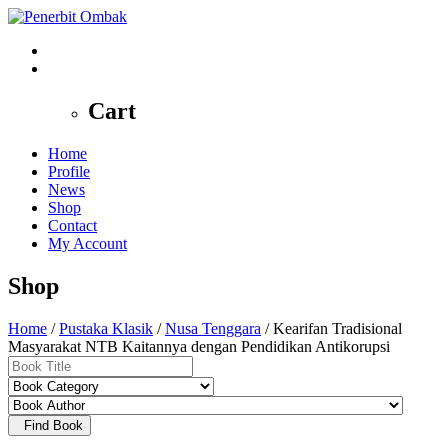
0
Cart
Home
Profile
News
Shop
Contact
My Account
Shop
Home
/
Pustaka Klasik
/
Nusa Tenggara
/ Kearifan Tradisional
Masyarakat NTB Kaitannya dengan Pendidikan Antikorupsi
Find Book