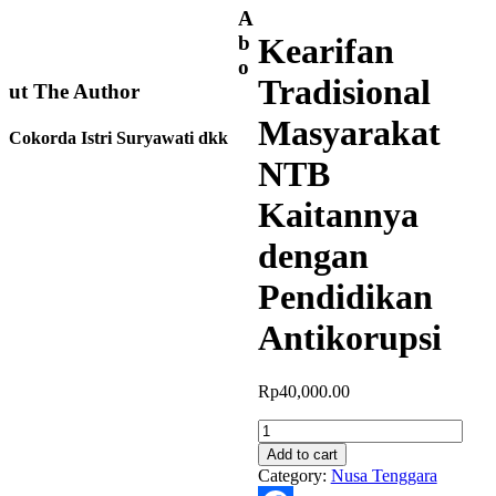
A
Kearifan
b
o
Tradisional
ut The Author
Masyarakat
Cokorda Istri Suryawati dkk
NTB
Kaitannya
dengan
Pendidikan
Antikorupsi
Rp
40,000.00
Kearifan
Tradisional
Add to cart
Masyarakat
Category:
Nusa Tenggara
NTB