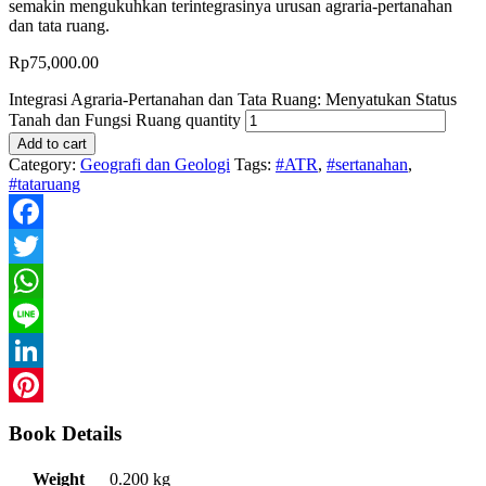
semakin mengukuhkan terintegrasinya urusan agraria-pertanahan
dan tata ruang.
Rp
75,000.00
Integrasi Agraria-Pertanahan dan Tata Ruang: Menyatukan Status
Tanah dan Fungsi Ruang quantity
Add to cart
Category:
Geografi dan Geologi
Tags:
#ATR
,
#sertanahan
,
#tataruang
Facebook
Twitter
WhatsApp
Line
LinkedIn
Pinterest
Book Details
Weight
0.200 kg