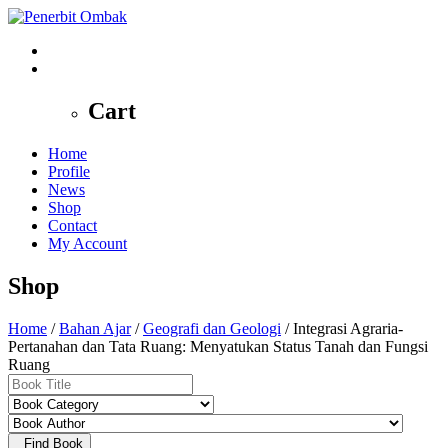
0
Cart
Home
Profile
News
Shop
Contact
My Account
Shop
Home
/
Bahan Ajar
/
Geografi dan Geologi
/ Integrasi Agraria-
Pertanahan dan Tata Ruang: Menyatukan Status Tanah dan Fungsi
Ruang
Find Book