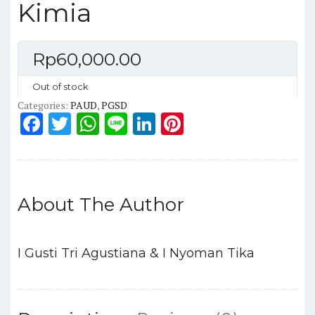
Kimia
Rp
60,000.00
Out of stock
Categories:
PAUD
,
PGSD
F
T
W
Li
Li
Pi
a
w
h
n
n
n
c
it
a
e
k
te
e
te
ts
e
re
About The Author
b
r
A
dI
st
o
p
n
o
p
I Gusti Tri Agustiana & I Nyoman Tika
k