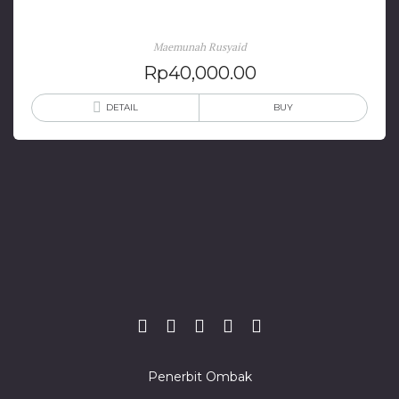
Negatif Akibat Pola Asuh Yang Keliru
Maemunah Rusyaid
Rp
40,000.00
DETAIL
BUY
Penerbit Ombak