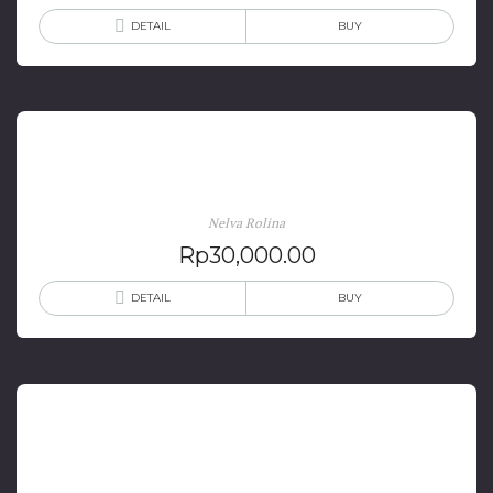
DETAIL
BUY
Alat Permainan Edukatif Anak Usia Dini
Nelva Rolina
Rp
30,000.00
DETAIL
BUY
Anakku Sayang Anakku Malang: Beberapa Perilaku