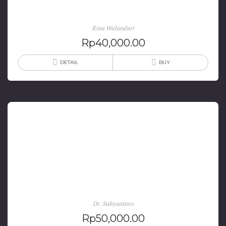
Estetika Instrumental Anak Usia Dini
Rina Wulandari
Rp
40,000.00
DETAIL
BUY
Pembelajaran Bercerita: Model Bercerita Untuk
Meningkatkan Kepekaan Emosi Dalam
Berapresiasi Sastra
Dr. Subyantoro
Rp
50,000.00