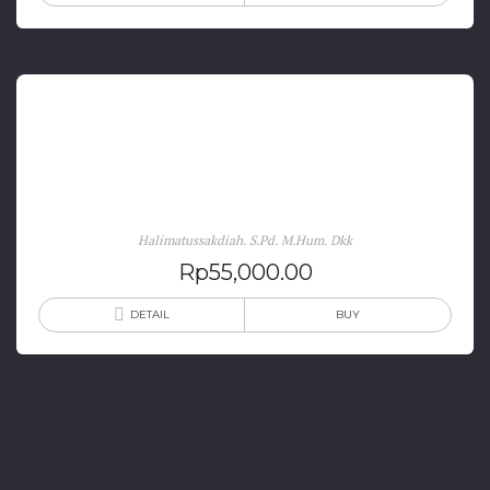
Pembelajaran Bahasa dan Sastra Indonesia Kelas
Rendah
Halimatussakdiah. S.Pd. M.Hum. Dkk
Rp
55,000.00
DETAIL
BUY