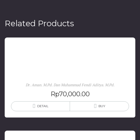
Related Products
SEJARAH KETATANEGARAAN REPUBLIK
INDONESIA
Dr. Aman. M.Pd. Dan Muhammad Fendi Aditya. M.Pd.
Rp
70,000.00
DETAIL
BUY