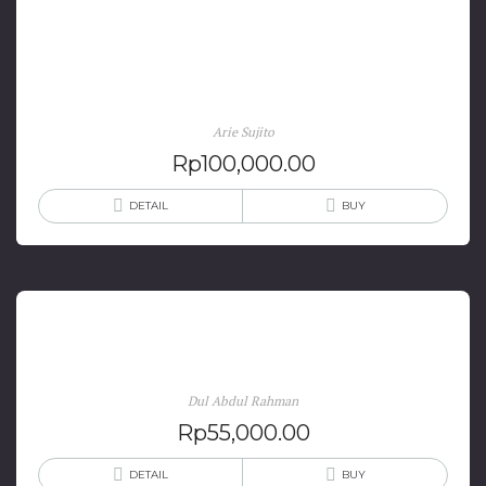
Tonggak Politik: Kumpulan Esai Dua Dekade
Demokrasi Indonesia
Arie Sujito
Rp
100,000.00
DETAIL
BUY
Bulukumba: Bulu’ku Mupa, Itu Masih Gunungku
Dul Abdul Rahman
Rp
55,000.00
DETAIL
BUY