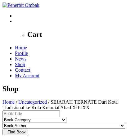
0
Cart
Home
Profile
News
Shop
Contact
My Account
Shop
Home
/
Uncategorized
/ SEJARAH TERNATE Dari Kota
Tradisional ke Kota Kolonial Abad XIII-XX
Find Book