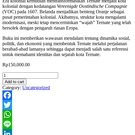
Era kolonial kemudian mentransformasikan Ternate menjadi kota
kolonial dengan kedatangan
Vereenigde Oostindische Compagnie
(VOC) pada 1607. Belanda menjadikan benteng Oranje sebagai
pusat pemerintahan kolonial. Akibatnya, struktur kota mengalami
modernisasi, meski tetap mencerminkan “wajah” Ternate yang telah
bersolek dengan pengaruh riasan Eropa.
Buku ini memberikan wawasan mendalam tentang dinamika sosial,
politik, dan ekonomi yang membentuk Ternate melalui perjalanan
berabad-abad lamanya sehingga dapat menjadi salah satu referensi
untuk memahami identitas dan sejarah kota Ternate.
Rp
150,000.00
SEJARAH
TERNATE
Add to cart
Dari
Category:
Uncategorized
Kota
Tradisional
ke
Facebook
Kota
Kolonial
Twitter
Abad
XIII-
WhatsApp
XX
Line
quantity