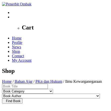
0
Cart
Home
Profile
News
Shop
Contact
My Account
Shop
Home
/
Bahan Ajar
/
PKn dan Hukum
/ Ilmu Kewarganegaraan
Find Book