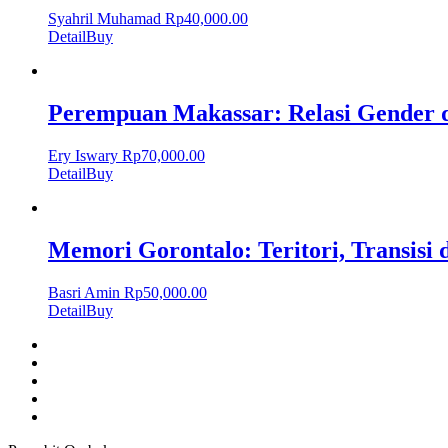
Syahril Muhamad
Rp
40,000.00
Detail
Buy
Perempuan Makassar: Relasi Gender 
Ery Iswary
Rp
70,000.00
Detail
Buy
Memori Gorontalo: Teritori, Transisi 
Basri Amin
Rp
50,000.00
Detail
Buy