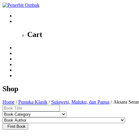
0
Cart
Home
Profile
News
Shop
Contact
My Account
Shop
Home
/
Pustaka Klasik
/
Sulawesi, Maluku, dan Papua
/ Aksara Sera
Find Book