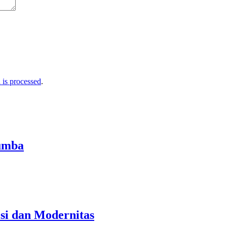
is processed
.
kumba
si dan Modernitas