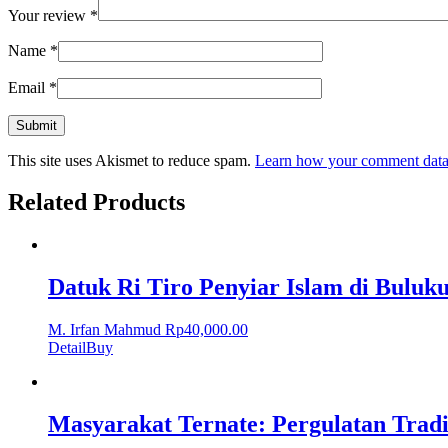
Your review
*
Name
*
Email
*
This site uses Akismet to reduce spam.
Learn how your comment data 
Related Products
Datuk Ri Tiro Penyiar Islam di Bulu
M. Irfan Mahmud
Rp
40,000.00
Detail
Buy
Masyarakat Ternate: Pergulatan Tradi