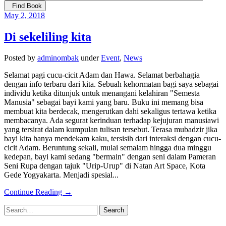
Find Book
May 2, 2018
Di sekeliling kita
Posted
by
adminombak
under
Event
,
News
Selamat pagi cucu-cicit Adam dan Hawa. Selamat berbahagia
dengan info terbaru dari kita. Sebuah kehormatan bagi saya sebagai
individu ketika ditunjuk untuk menangani kelahiran "Semesta
Manusia" sebagai bayi kami yang baru. Buku ini memang bisa
membuat kita berdecak, mengerutkan dahi sekaligus tertawa ketika
membacanya. Ada segurat kerinduan terhadap kejujuran manusiawi
yang tersirat dalam kumpulan tulisan tersebut. Terasa mubadzir jika
bayi kita hanya mendekam kaku, tersisih dari interaksi dengan cucu-
cicit Adam. Beruntung sekali, mulai semalam hingga dua minggu
kedepan, bayi kami sedang "bermain" dengan seni dalam Pameran
Seni Rupa dengan tajuk "Urip-Urup" di Natan Art Space, Kota
Gede Yogyakarta. Menjadi spesial...
Continue Reading →
Search
for: