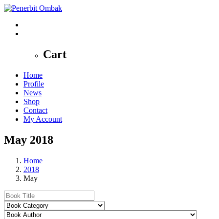
0
Cart
Home
Profile
News
Shop
Contact
My Account
May 2018
Home
2018
May