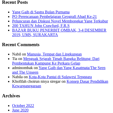
Recent Posts
Yang Gaib di Sastra Bulan Purnama
PO Perencanaan Pembelajaran Geografi Abad Ke-21
Peluncuran dan Diskusi Novel Membongkar Yang Terkubur
200 TAHUN John Crawfurd, F.R.S
BAZAR BUKU PENERBIT OMBAK, 3-4 DESEMBER
2019, UMS, SURAKARTA
Recent Comments
Nabil
on
Manusia, Tempat dan Lingkungan
Tia
on
Menguak Sejarah Timah Bangka Belitung: Dari
Pembentukan Kampung Ke Perkara Gelap
adminombak
on
Yang Gaib dan Yang Kasatmata/The Seen
and The Unseen
Nabila
on
Kota-Kota Pantai di Sulawesi Tenggara
Khofifah choirun nisya siregar
on
Konsep Dasar Pendidikan
Kewarganegaraan
Archives
October 2022
June 2020