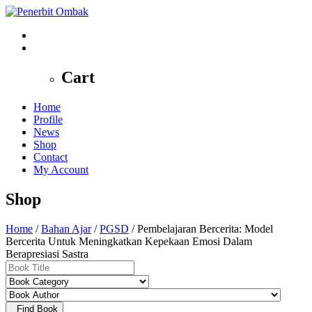
0
Cart
Home
Profile
News
Shop
Contact
My Account
Shop
Home
/
Bahan Ajar
/
PGSD
/ Pembelajaran Bercerita: Model
Bercerita Untuk Meningkatkan Kepekaan Emosi Dalam
Berapresiasi Sastra
Find Book