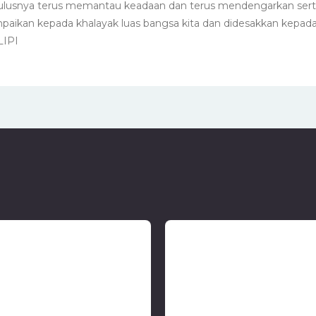
-tulusnya terus memantau keadaan dan terus mendengarkan ser
mpaikan kepada khalayak luas bangsa kita dan didesakkan kepad
LIPI
Politik Filantropi Islam di
Ketika Perempuan Pap
onesia: Negara, Pasar dan
Harus Memilih