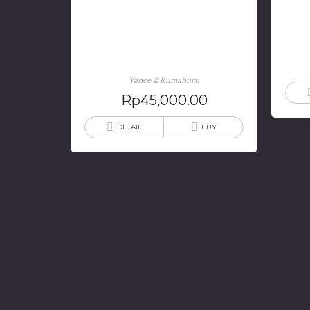
Pemanfaatan Modal Sosial di
Ruang Konflik
Yance Z Rumahuru
Rp
45,000.00
DETAIL
BUY