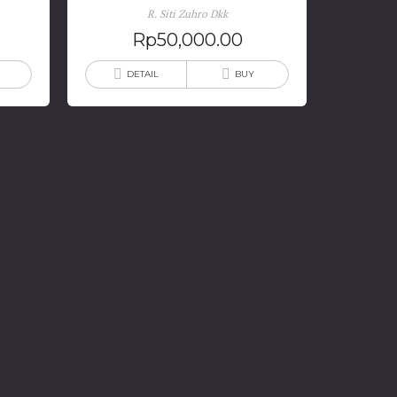
R. Siti Zuhro Dkk
Rp
50,000.00
DETAIL
BUY