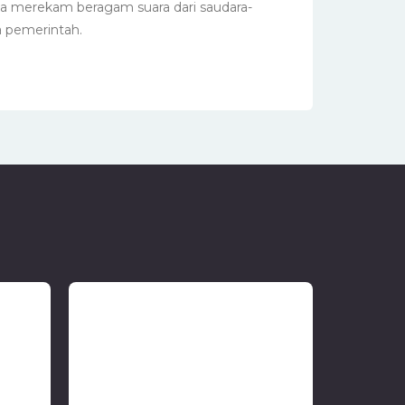
ta merekam beragam suara dari saudara-
a pemerintah.
ua
Kisruh Peraturan Daerah :
Mengurai Masalah & Solusinya