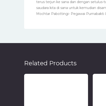
terus terjun ke sana dan dengan setulus
saudara kita di sana untuk kemudian disa
Mochtar Pabottingi- Pegawai Purnabakti 
Related Products
Dua Kota Satu Cerita
Dinamika Kerukunan dan
Ind