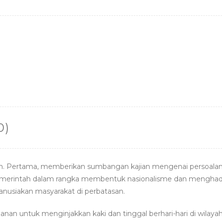
a
w
h
n
n
n
c
it
a
e
k
te
e
te
ts
e
re
b
r
A
dI
st
o
p
n
o
p
k
0)
uan. Pertama, memberikan sumbangan kajian mengenai persoala
erintah dalam rangka membentuk nasionalisme dan menghadirka
nusiakan masyarakat di perbatasan.
alanan untuk menginjakkan kaki dan tinggal berhari-hari di wilayah