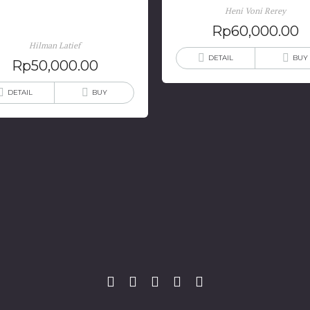
Heni Voni Rerey
Masyarakat Sipil
Rp
60,000.00
Hilman Latief
DETAIL
BUY
Rp
50,000.00
DETAIL
BUY