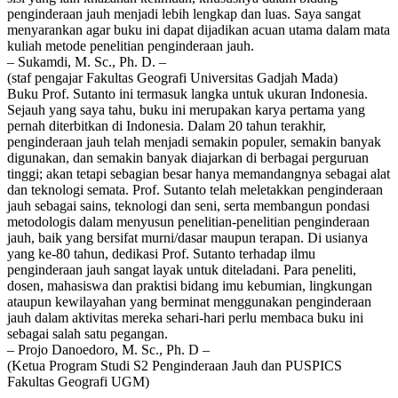
penginderaan jauh menjadi lebih lengkap dan luas. Saya sangat
menyarankan agar buku ini dapat dijadikan acuan utama dalam mata
kuliah metode penelitian penginderaan jauh.
– Sukamdi, M. Sc., Ph. D. –
(staf pengajar Fakultas Geografi Universitas Gadjah Mada)
Buku Prof. Sutanto ini termasuk langka untuk ukuran Indonesia.
Sejauh yang saya tahu, buku ini merupakan karya pertama yang
pernah diterbitkan di Indonesia. Dalam 20 tahun terakhir,
penginderaan jauh telah menjadi semakin populer, semakin banyak
digunakan, dan semakin banyak diajarkan di berbagai perguruan
tinggi; akan tetapi sebagian besar hanya memandangnya sebagai alat
dan teknologi semata. Prof. Sutanto telah meletakkan penginderaan
jauh sebagai sains, teknologi dan seni, serta membangun pondasi
metodologis dalam menyusun penelitian-penelitian penginderaan
jauh, baik yang bersifat murni/dasar maupun terapan. Di usianya
yang ke-80 tahun, dedikasi Prof. Sutanto terhadap ilmu
penginderaan jauh sangat layak untuk diteladani. Para peneliti,
dosen, mahasiswa dan praktisi bidang imu kebumian, lingkungan
ataupun kewilayahan yang berminat menggunakan penginderaan
jauh dalam aktivitas mereka sehari-hari perlu membaca buku ini
sebagai salah satu pegangan.
– Projo Danoedoro, M. Sc., Ph. D –
(Ketua Program Studi S2 Penginderaan Jauh dan PUSPICS
Fakultas Geografi UGM)