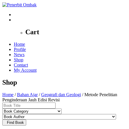
0
Cart
Home
Profile
News
Shop
Contact
My Account
Shop
Home
/
Bahan Ajar
/
Geografi dan Geologi
/ Metode Penelitian
Penginderaan Jauh Edisi Revisi
Find Book