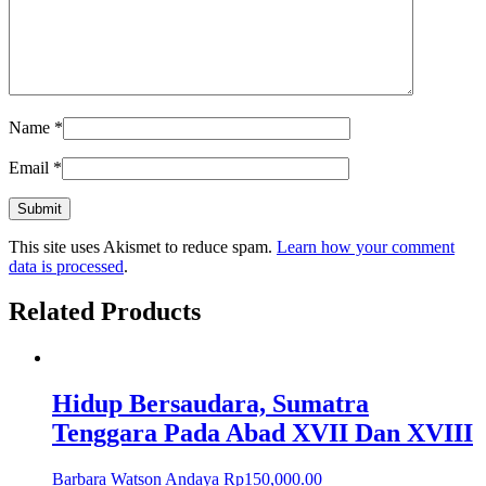
Name
*
Email
*
This site uses Akismet to reduce spam.
Learn how your comment
data is processed
.
Related Products
Hidup Bersaudara, Sumatra
Tenggara Pada Abad XVII Dan XVIII
Barbara Watson Andaya
Rp
150,000.00