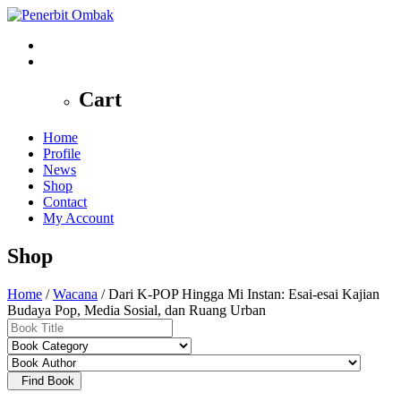
0
Cart
Home
Profile
News
Shop
Contact
My Account
Shop
Home
/
Wacana
/ Dari K-POP Hingga Mi Instan: Esai-esai Kajian
Budaya Pop, Media Sosial, dan Ruang Urban
Find Book