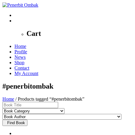
0
Cart
Home
Profile
News
Shop
Contact
My Account
#penerbitombak
Home
/ Products tagged “#penerbitombak”
Find Book