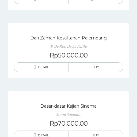
Dari Zaman Kesultanan Palembang
P. De Roo De La Faille
Rp
50,000.00
DETAIL
BUY
Dasar-dasar Kajian Sinema
Anton Sutandio
Rp
70,000.00
DETAIL
BUY