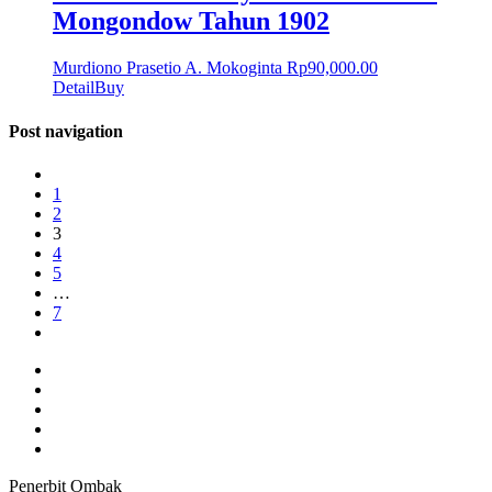
Mongondow Tahun 1902
Murdiono Prasetio A. Mokoginta
Rp
90,000.00
Detail
Buy
Post navigation
1
2
3
4
5
…
7
Penerbit Ombak