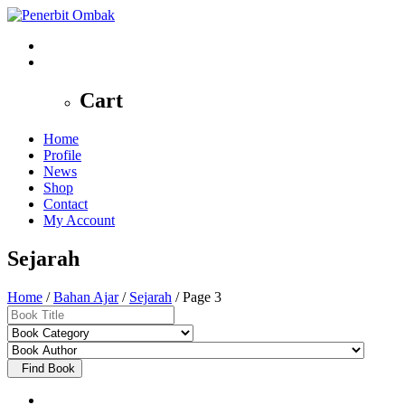
0
Cart
Home
Profile
News
Shop
Contact
My Account
Sejarah
Home
/
Bahan Ajar
/
Sejarah
/ Page 3
Find Book