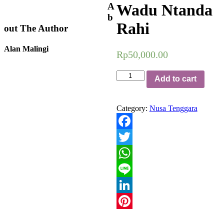
A
Wadu Ntanda
b
Rahi
out The Author
Alan Malingi
Rp
50,000.00
Wadu
Add to cart
Ntanda
Rahi
quantity
Category:
Nusa Tenggara
Facebook
Twitter
WhatsApp
Line
LinkedIn
Pinterest