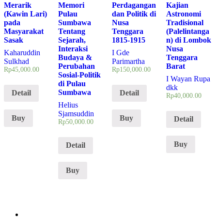
Merarik
Memori
Perdagangan
Kajian
(Kawin Lari)
Pulau
dan Politik di
Astronomi
pada
Sumbawa
Nusa
Tradisional
Masyarakat
Tentang
Tenggara
(Palelintanga
Sasak
Sejarah,
1815-1915
n) di Lombok
Interaksi
Nusa
Kaharuddin
I Gde
Budaya &
Tenggara
Sulkhad
Parimartha
Perubahan
Barat
Rp
45,000.00
Rp
150,000.00
Sosial-Politik
I Wayan Rupa
di Pulau
dkk
Sumbawa
Detail
Detail
Rp
40,000.00
Helius
Sjamsuddin
Buy
Buy
Detail
Rp
50,000.00
Buy
Detail
Buy