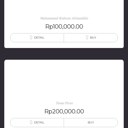
November 2013)
Muhammad Ridwan Alimuddin
Rp
100,000.00
DETAIL
BUY
Suma Oriental: Perjalanan Dari Laut Merah Ke Cina
& Buku Francisco Rodrigues
Tome Pires
Rp
200,000.00
DETAIL
BUY