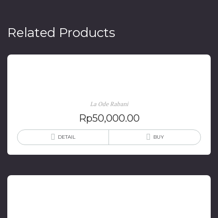
Related Products
Kota-Kota Pantai di Sulawesi Tenggara
La Ode Rabani
Rp
50,000.00
DETAIL
BUY
Sandeq: Perahu Tercepat Nusantara (edisi