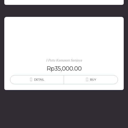
Pelabuhan Kupang dalam Perdagangan Abad Ke-
19
I Putu Kamasan Sanjaya
Rp
35,000.00
DETAIL
BUY