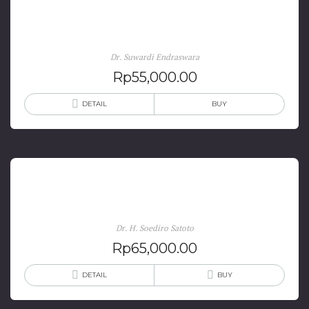
Sosiologi Sastra: Studi, Teori, dan Intepretasi
Dr. Suwardi Endraswara
Rp
55,000.00
DETAIL
BUY
Analisis Drama dan Teater (Jilid 1)
Dr. H. Soediro Satoto
Rp
65,000.00
DETAIL
BUY