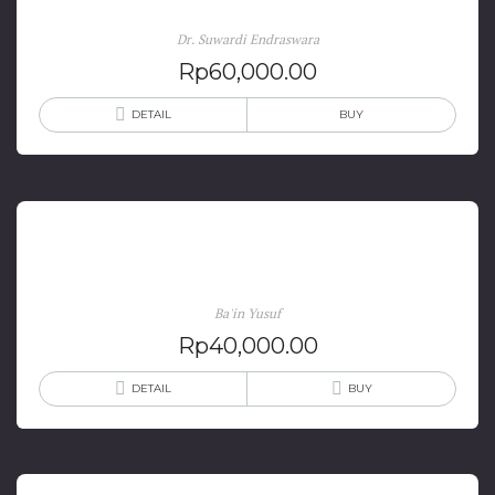
Dr. Suwardi Endraswara
Rp
60,000.00
DETAIL
BUY
Bimbingan Penulisan Ilmiah
Ba'in Yusuf
Rp
40,000.00
DETAIL
BUY