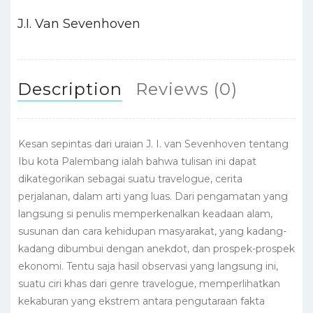
o
p
n
o
p
J.I. Van Sevenhoven
k
Description
Reviews (0)
Kesan sepintas dari uraian J. I. van Sevenhoven tentang
Ibu kota Palembang ialah bahwa tulisan ini dapat
dikategorikan sebagai suatu travelogue, cerita
perjalanan, dalam arti yang luas. Dari pengamatan yang
langsung si penulis memperkenalkan keadaan alam,
susunan dan cara kehidupan masyarakat, yang kadang-
kadang dibumbui dengan anekdot, dan prospek-prospek
ekonomi. Tentu saja hasil observasi yang langsung ini,
suatu ciri khas dari genre travelogue, memperlihatkan
kekaburan yang ekstrem antara pengutaraan fakta