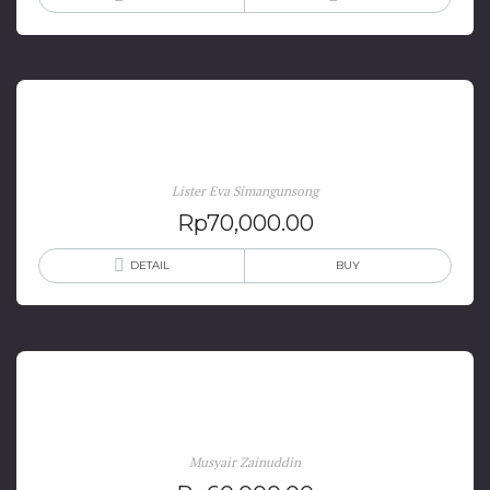
Sejarah Epidemi Lepra di Tanah Karo
Lister Eva Simangunsong
Rp
70,000.00
DETAIL
BUY
ABS, SBK; Filosofi Warga Minangkabau
Musyair Zainuddin