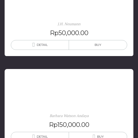
Sejarah Batak Karo: Sebuah Sumbangan
J.H. Neumann
Rp
50,000.00
DETAIL
BUY
Hidup Bersaudara, Sumatra Tenggara Pada Abad
XVII Dan XVIII
Barbara Watson Andaya
Rp
150,000.00
DETAIL
BUY