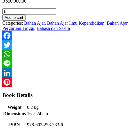
Rp
50,000.00
Keterampilan
Berbahasa
Add to cart
Indonesia
Categories:
Bahan Ajar
,
Bahan Ajar Ilmu Kependidikan
,
Bahan Ajar
quantity
Perguruan Tinggi
,
Bahasa dan Sastra
Facebook
Twitter
WhatsApp
Line
LinkedIn
Pinterest
Book Details
Weight
0.2 kg
Dimensions
16 × 24 cm
ISBN
978-602-258-533-6