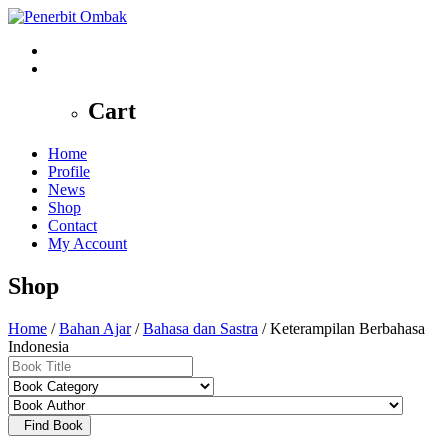
0
Cart
Home
Profile
News
Shop
Contact
My Account
Shop
Home
/
Bahan Ajar
/
Bahasa dan Sastra
/ Keterampilan Berbahasa
Indonesia
Find Book