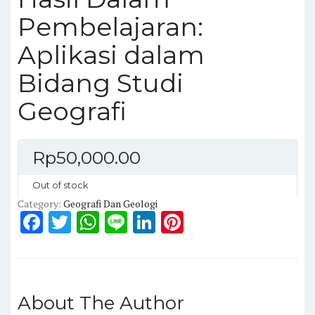
Pembelajaran:
Aplikasi dalam
Bidang Studi
Geografi
Rp
50,000.00
Out of stock
Category:
Geografi Dan Geologi
F
T
W
Li
Li
Pi
a
w
h
n
n
n
c
it
a
e
k
te
e
te
ts
e
re
About The Author
b
r
A
dI
st