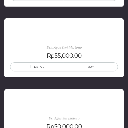
Komputerisasi Grafik dan Diagram Statistik
Drs. Agus Dwi Martono
Rp
55,000.00
DETAIL
BUY
Integrasi Aplikasi Sistem Informasi Geografis
Dr. Agus Suryantoro
Rp
50,000.00