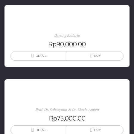
Kosmografi
Danang Endarto
Rp
90,000.00
DETAIL
BUY
Pengantar Filsafat Geografi
Prof. Dr. Suharyono & Dr. Moch. Amien
Rp
75,000.00
DETAIL
BUY