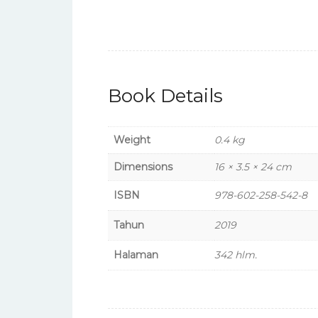
Book Details
Weight
0.4 kg
Dimensions
16 × 3.5 × 24 cm
ISBN
978-602-258-542-8
Tahun
2019
Halaman
342 hlm.