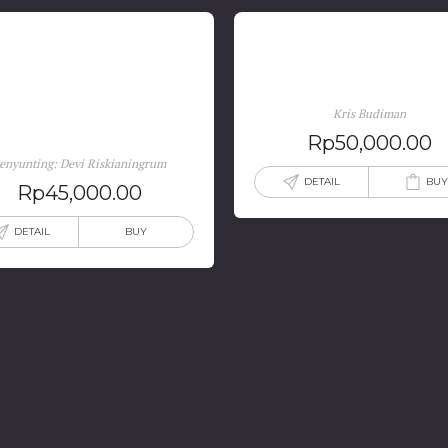
udi Dinamika Identitas di
Ajang Perseteruan Manu
Kris Budiman
Asia dan Eropa
Rp
50,000.00
enyunting: Devi Riskianingrum
DETAIL
BUY
Rp
45,000.00
DETAIL
BUY