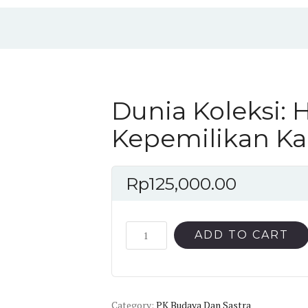
Dunia Koleksi: H
Kepemilikan Ka
Rp
125,000.00
Dunia
ADD TO CART
Koleksi:
Hulu
Hilir
Kepemilikan
Category:
PK Budaya Dan Sastra