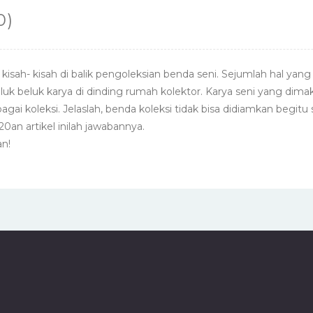
0)
isah- kisah di balik pengoleksian benda seni. Sejumlah hal yang 
seluk beluk karya di dinding rumah kolektor. Karya seni yang dima
gai koleksi. Jelaslah, benda koleksi tidak bisa didiamkan begitu s
0an artikel inilah jawabannya.
n!