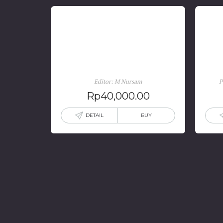
Polemik Soedjatmoko Vs
St
Boejoeng Saleh
Editor: M Nursam
P
Rp
40,000.00
DETAIL
BUY