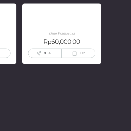
sia
Dramaturgi Sandiwara (kecil)
Dede Pramayoza
Rp
60,000.00
DETAIL
BUY