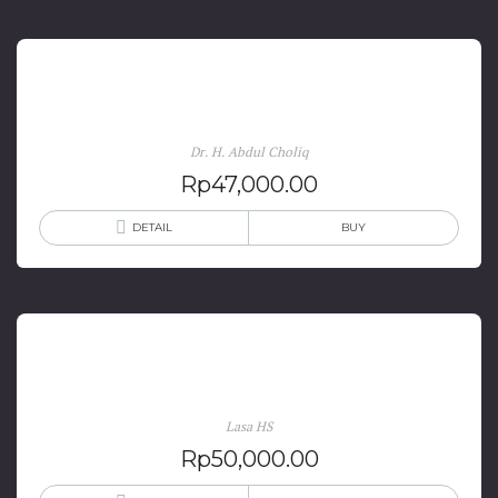
Perilaku & Budaya Organisasi
Dr. H. Abdul Choliq
Rp
47,000.00
DETAIL
BUY
Manajemen Sumber Daya Manusia Perpustakaan
Lasa HS
Rp
50,000.00