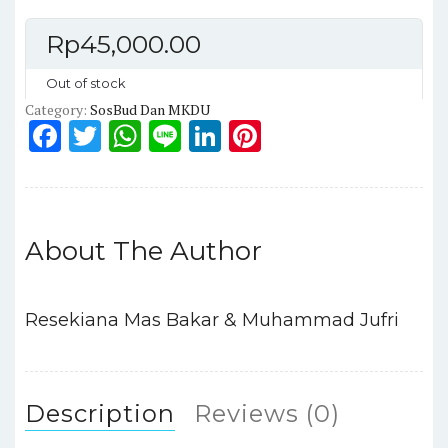
Rp
45,000.00
Out of stock
Category:
SosBud Dan MKDU
F
T
W
Li
Li
Pi
a
w
h
n
n
n
c
it
a
e
k
te
e
te
ts
e
re
About The Author
b
r
A
dI
st
o
p
n
o
p
Resekiana Mas Bakar & Muhammad Jufri
k
Description
Reviews (0)