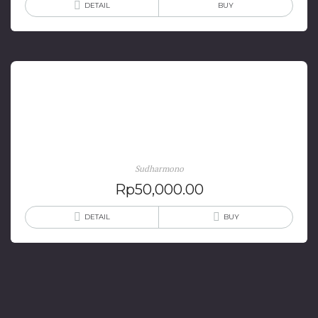
DETAIL
BUY
Sejarah Asia Tenggara Modern: Dari Penjajahan Ke
Kemerdekaan
Sudharmono
Rp
50,000.00
DETAIL
BUY