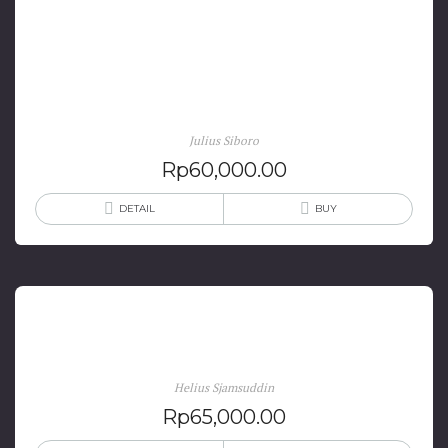
Sejarah Eropa: Dari Masa Menjelang Perang Dunia I
Sampai Masa Antarbellum
Julius Siboro
Rp
60,000.00
DETAIL
BUY
Metodologi Sejarah (Cetakan II)
Helius Sjamsuddin
Rp
65,000.00