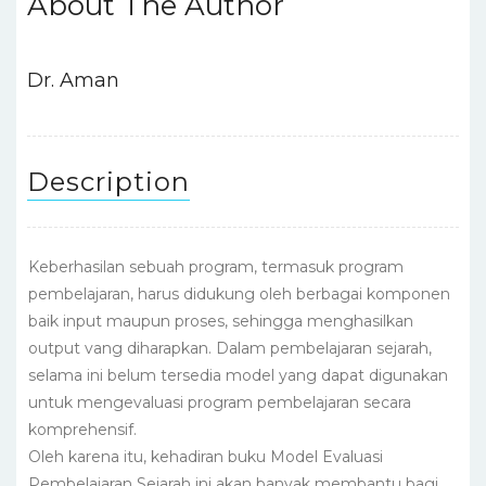
About The Author
b
r
A
dI
st
o
p
n
o
p
Dr. Aman
k
Description
Keberhasilan sebuah program, termasuk program
pembelajaran, harus didukung oleh berbagai komponen
baik input maupun proses, sehingga menghasilkan
output vang diharapkan. Dalam pembelajaran sejarah,
selama ini belum tersedia model yang dapat digunakan
untuk mengevaluasi program pembelajaran secara
komprehensif.
Oleh karena itu, kehadiran buku Model Evaluasi
Pembelajaran Sejarah ini akan banyak membantu bagi