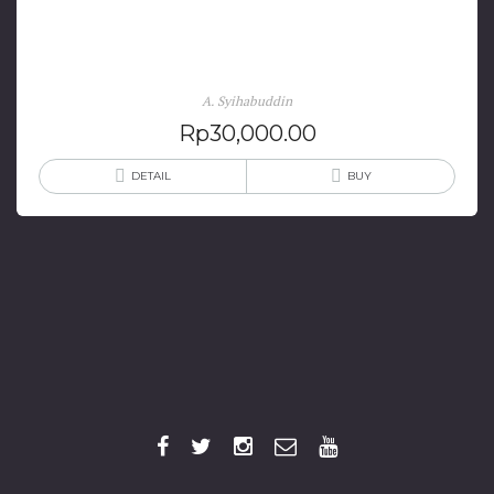
Hikayat Haji Batu: Cerita Rakyat Tana Samawa
A. Syihabuddin
Rp
30,000.00
DETAIL
BUY