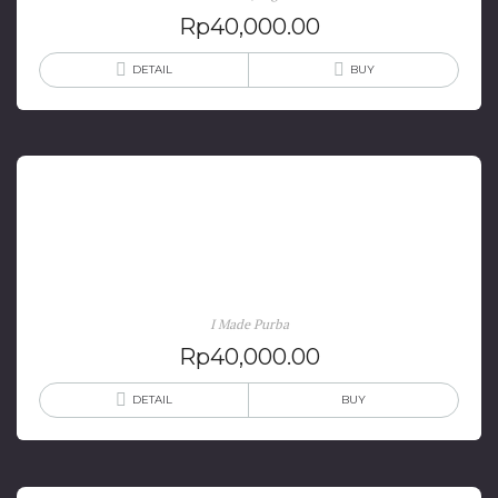
Rp
40,000.00
DETAIL
BUY
Pesta Ponan: Kearifan Lokal Masyarakat Samawa
(Sumbawa)
I Made Purba
Rp
40,000.00
DETAIL
BUY