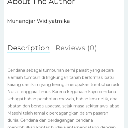
About The Author
b
r
A
dI
st
o
p
n
o
p
Munandjar Widiyatmika
k
Description
Reviews (0)
Cendana sebagai tumbuhan semi parasit yang secara
alamiah tumbuh di lingkungan tanah berformasi batu
karang dan iklim yang kering, merupakan tumbuhan asli
Nusa Tenggara Timur. Karena kegunaan kayu cendana
sebagai bahan perabotan mewah, bahan kosmetik, obat-
obatan dan benda upacara, sejak masa sekitar awal abad
Masehi telah ramai diperdagangkan dalam pasaran
dunia. Cendana dan perdagangan cendana
menimbulkan kontak budaya antarpendatang dengan