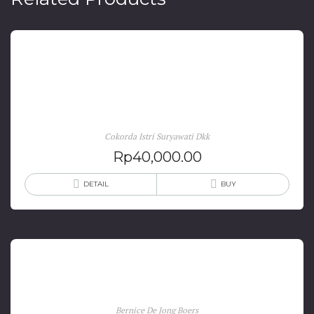
Kearifan Tradisional Masyarakat NTB Kaitannya
dengan Pendidikan Antikorupsi
Cokorda Istri Suryawati Dkk
Rp
40,000.00
DETAIL
BUY
Letusan Gunung Tambora 1815
Bernice De Jong Boers